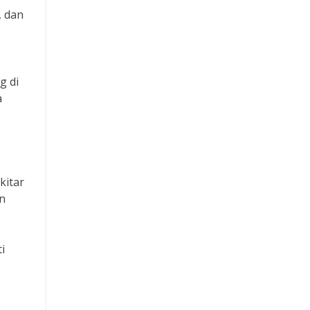
, dan
g di
a
kitar
an
i