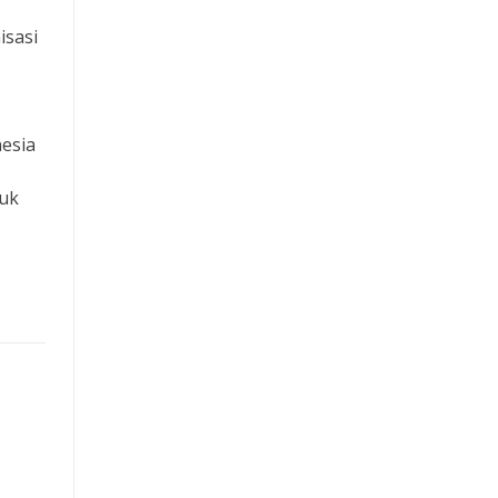
isasi
esia
tuk