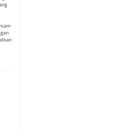
rang
ancam
ngan
atkan