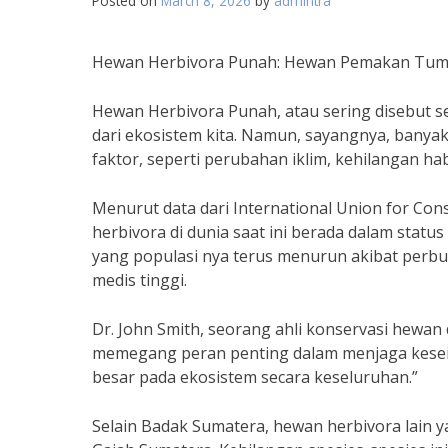
Posted on
March 8, 2026
by
admintra
Hewan Herbivora Punah: Hewan Pemakan Tu
Hewan Herbivora Punah, atau sering disebut
dari ekosistem kita. Namun, sayangnya, banya
faktor, seperti perubahan iklim, kehilangan hab
Menurut data dari International Union for Con
herbivora di dunia saat ini berada dalam stat
yang populasi nya terus menurun akibat perbur
medis tinggi.
Dr. John Smith, seorang ahli konservasi hewan
memegang peran penting dalam menjaga kesei
besar pada ekosistem secara keseluruhan.”
Selain Badak Sumatera, hewan herbivora lain 