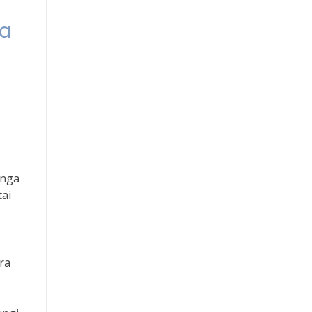
ia
inga
tai
ra