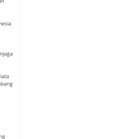
an
nesia
enjaga
mata
ambang
ung