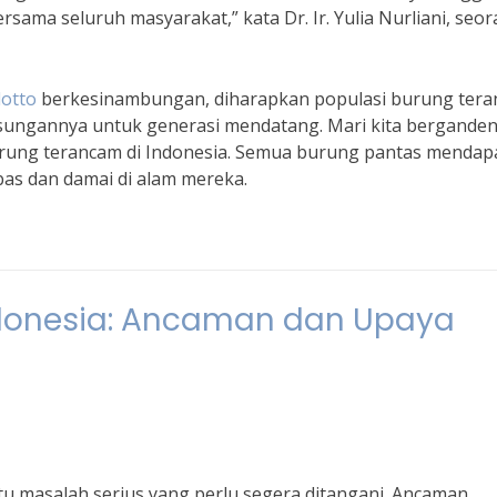
sama seluruh masyarakat,” kata Dr. Ir. Yulia Nurliani, seo
lotto
berkesinambungan, diharapkan populasi burung ter
ngsungannya untuk generasi mendatang. Mari kita bergande
rung terancam di Indonesia. Semua burung pantas mendap
as dan damai di alam mereka.
donesia: Ancaman dan Upaya
tu masalah serius yang perlu segera ditangani. Ancaman