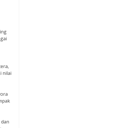
ing
gai
era,
 nilai
vora
ampak
 dan