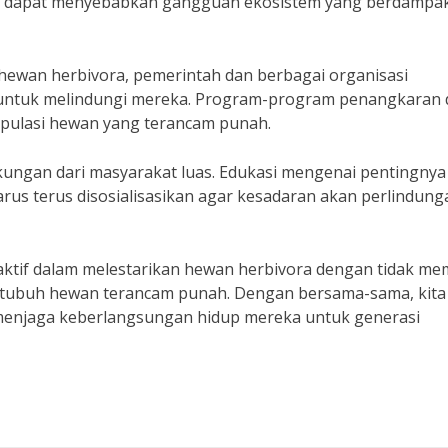
ini dapat menyebabkan gangguan ekosistem yang berdampa
hewan herbivora, pemerintah dan berbagai organisasi
 untuk melindungi mereka. Program-program penangkaran 
opulasi hewan yang terancam punah.
ukungan dari masyarakat luas. Edukasi mengenai pentingnya
us terus disosialisasikan agar kesadaran akan perlindung
aktif dalam melestarikan hewan herbivora dengan tidak me
an tubuh hewan terancam punah. Dengan bersama-sama, kita
enjaga keberlangsungan hidup mereka untuk generasi