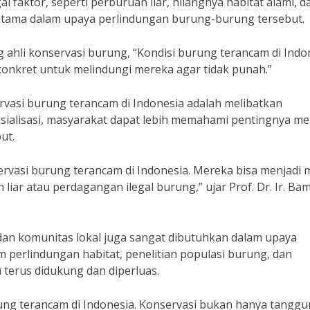
 faktor, seperti perburuan liar, hilangnya habitat alami, d
 utama dalam upaya perlindungan burung-burung tersebut.
ng ahli konservasi burung, “Kondisi burung terancam di Indo
onkret untuk melindungi mereka agar tidak punah.”
rvasi burung terancam di Indonesia adalah melibatkan
sosialisasi, masyarakat dapat lebih memahami pentingnya m
ut.
rvasi burung terancam di Indonesia. Mereka bisa menjadi 
liar atau perdagangan ilegal burung,” ujar Prof. Dr. Ir. B
 dan komunitas lokal juga sangat dibutuhkan dalam upaya
perlindungan habitat, penelitian populasi burung, dan
 terus didukung dan diperluas.
ung terancam di Indonesia. Konservasi bukan hanya tangg